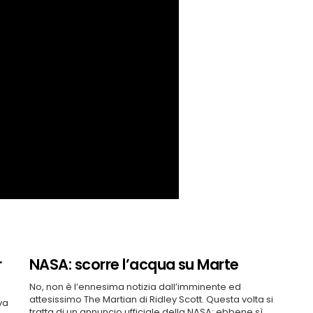
r
NASA: scorre l’acqua su Marte
No, non è l’ennesima notizia dall’imminente ed
attesissimo The Martian di Ridley Scott. Questa volta si
va
tratta di un annuncio ufficiale della NASA: ebbene sì,