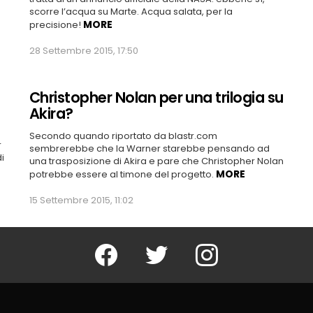
scorre l’acqua su Marte. Acqua salata, per la
MORE
precisione!
28 Settembre 2015, 17:50
Christopher Nolan per una trilogia su
Akira?
Secondo quando riportato da blastr.com
r
sembrerebbe che la Warner starebbe pensando ad
i
una trasposizione di Akira e pare che Christopher Nolan
MORE
potrebbe essere al timone del progetto.
15 Settembre 2015, 11:02
Facebook
Twitter
Instagram