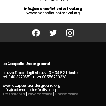
C.F. 80016790323
–
info@sciencefictionfestival.org
www.sciencefictionfestival.org
Facebook
Twitter
Instagram
La Cappella Underground
piazza Duca degli Abruzzi, 3 – 34132 Trieste
tel. 040 3220551 | P.Iva 00556780328
–
www.lacappellaunderground.org
info@sciencefictionfestival.org
Trasparenza
|
Privacy policy
|
Cookie policy