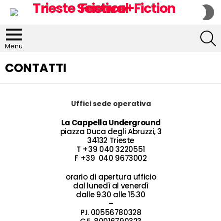
S
S
S
Menu
CONTATTI
Uffici sede operativa
La Cappella Underground
piazza Duca degli Abruzzi, 3
34132 Trieste
T +39 040 3220551
F +39 040 9673002
orario di apertura ufficio
dal lunedì al venerdì
dalle 9.30 alle 15.30
–
P.I. 00556780328