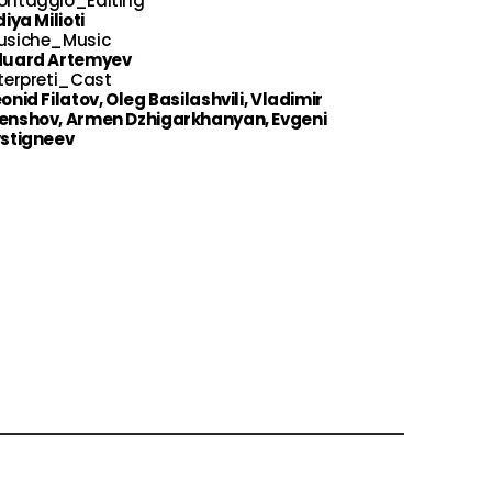
ontaggio_Editing
diya Milioti
usiche_Music
duard Artemyev
terpreti_Cast
onid Filatov, Oleg Basilashvili, Vladimir
enshov, Armen Dzhigarkhanyan, Evgeni
vstigneev