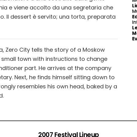
M
Li
agnia e viene accolto da una segretaria che
M
zo. Il dessert è servito; una torta, preparata
E
In
Le
M
E
a, Zero City tells the story of a Moskow
 small town with instructions to change
nditioner part. He arrives at the company
ary. Next, he finds himself sitting down to
strongly resembles his own head, baked by a
d.
2007 Festival Lineup