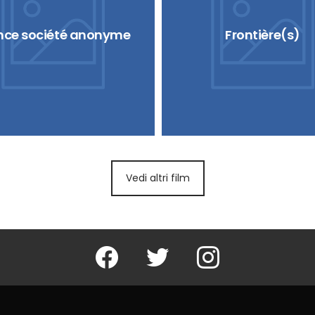
nce société anonyme
Frontière(s)
Vedi altri film
Facebook
Twitter
Instagram