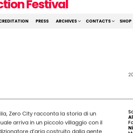
CREDITATION
PRESS
ARCHIVES
CONTACTS
SHOP
2
S
ila, Zero City racconta la storia di un
A
ale arriva in un piccolo villaggio con il
F
N
izionatore d’aria costruito dalla gente