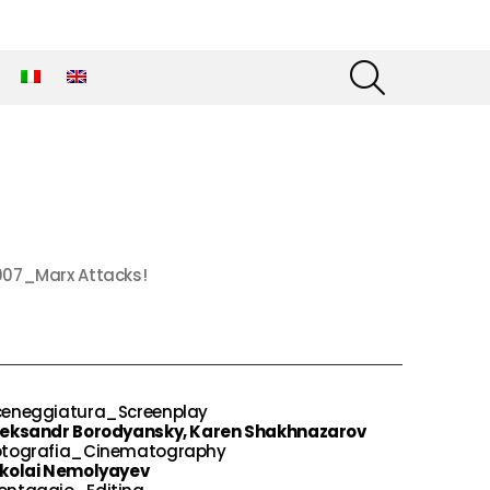
SEARCH
007_Marx Attacks!
ceneggiatura_Screenplay
leksandr Borodyansky, Karen Shakhnazarov
otografia_Cinematography
ikolai Nemolyayev