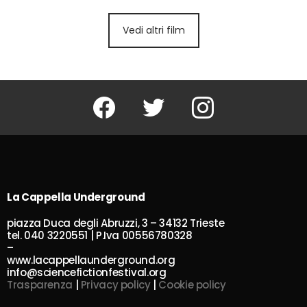
Vedi altri film
Facebook
Twitter
Instagram
La Cappella Underground
piazza Duca degli Abruzzi, 3 – 34132 Trieste
tel. 040 3220551 | P.Iva 00556780328
–
www.lacappellaunderground.org
info@sciencefictionfestival.org
Trasparenza
|
Privacy policy
|
Cookie policy