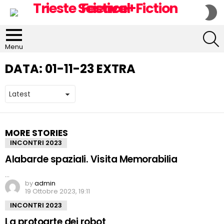
S
S
S
Menu
DATA:
01-11-23 EXTRA
MORE STORIES
INCONTRI 2023
Alabarde spaziali. Visita Memorabilia
…
by
admin
19 Ottobre 2023, 19:11
INCONTRI 2023
La protoarte dei robot