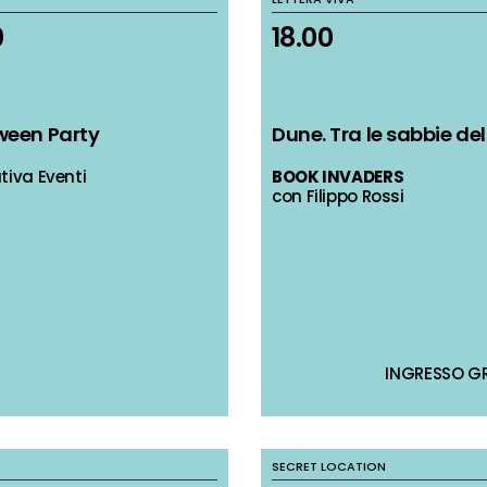
0
0
18.00
18.00
ween Party
ween Party
Dune. Tra le sabbie de
Dune. Tra le sabbie de
tiva Eventi
tiva Eventi
BOOK INVADERS
BOOK INVADERS
con Filippo Rossi
con Filippo Rossi
INGRESSO G
INGRESSO G
SECRET LOCATION
SECRET LOCATION