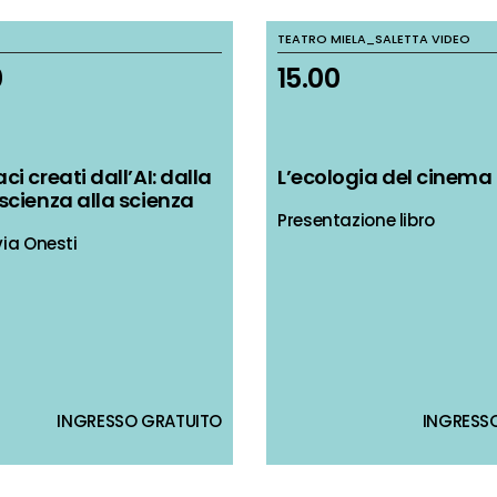
TEATRO MIELA_SALETTA VIDEO
TEATRO MIELA_SALETTA VIDEO
0
0
15.00
15.00
i creati dall’AI: dalla
i creati dall’AI: dalla
L’ecologia del cinema
L’ecologia del cinema
scienza alla scienza
scienza alla scienza
Presentazione libro
Presentazione libro
via Onesti
via Onesti
INGRESSO GRATUITO
INGRESSO GRATUITO
INGRESSO
INGRESSO