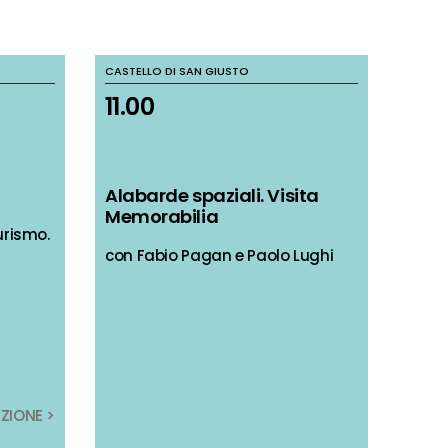
CASTELLO DI SAN GIUSTO
CASTELLO DI SAN GIUSTO
11.00
11.00
Alabarde spaziali. Visita
Alabarde spaziali. Visita
Memorabilia
Memorabilia
urismo.
urismo.
con Fabio Pagan e Paolo Lughi
con Fabio Pagan e Paolo Lughi
IZIONE >
IZIONE >