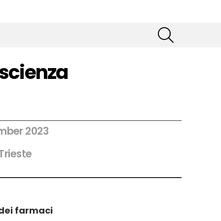
SEARCH
 scienza
mber 2023
Trieste
 dei farmaci