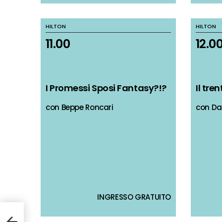
HILTON
HILTON
HILTON
HILTON
11.00
11.00
12.0
12.0
I Promessi Sposi Fantasy?!?
I Promessi Sposi Fantasy?!?
Il tr
Il tr
con Beppe Roncari
con Beppe Roncari
con Da
con Da
INGRESSO GRATUITO
INGRESSO GRATUITO