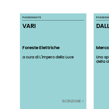
PASSEGGIATE
PASSEGGIATE
PASSEGG
PASSEGG
VARI
VARI
DALL
DALL
Foreste Elettriche
Foreste Elettriche
Merca
Merca
a cura di L'impero della Luce
a cura di L'impero della Luce
Uno spa
Uno spa
della c
della c
ISCRIZIONE >
ISCRIZIONE >