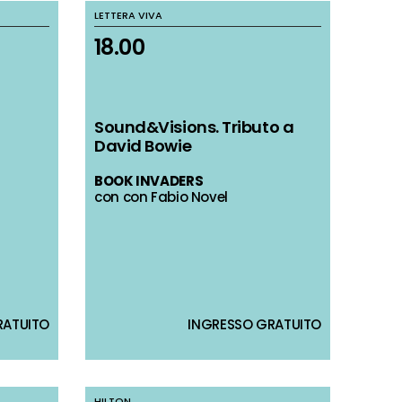
LETTERA VIVA
LETTERA VIVA
18.00
18.00
Sound&Visions. Tributo a
Sound&Visions. Tributo a
David Bowie
David Bowie
BOOK INVADERS
BOOK INVADERS
con con Fabio Novel
con con Fabio Novel
RATUITO
RATUITO
INGRESSO GRATUITO
INGRESSO GRATUITO
HILTON
HILTON