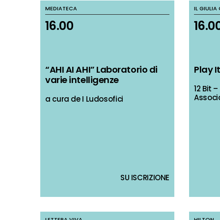
MEDIATECA
MEDIATECA
IL GIULI
IL GIULI
16.00
16.00
16.00
16.00
“AHI AI AHI” Laboratorio di
“AHI AI AHI” Laboratorio di
Play I
Play I
varie intelligenze
varie intelligenze
12 Bit
12 Bit
Associ
Associ
a cura de I Ludosofici
a cura de I Ludosofici
SU ISCRIZIONE
SU ISCRIZIONE
LETTERA VIVA
LETTERA VIVA
HILTON
HILTON