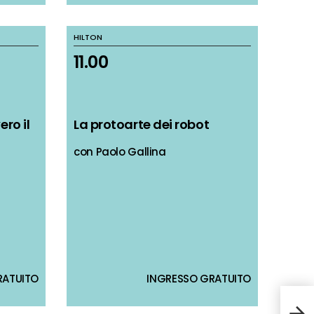
HILTON
HILTON
11.00
11.00
ro il
ro il
La protoarte dei robot
La protoarte dei robot
con Paolo Gallina
con Paolo Gallina
RATUITO
RATUITO
INGRESSO GRATUITO
INGRESSO GRATUITO
Euro