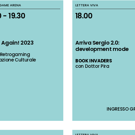
A GAME ARENA
A GAME ARENA
LETTERA VIVA
LETTERA VIVA
 - 19.30
 - 19.30
18.00
18.00
t Again! 2023
t Again! 2023
Arriva Sergio 2.0:
Arriva Sergio 2.0:
development mode
development mode
 – Retrogaming
 – Retrogaming
azione Culturale
azione Culturale
BOOK INVADERS
BOOK INVADERS
con Dottor Pira
con Dottor Pira
INGRESSO G
INGRESSO G
LETTERA VIVA
LETTERA VIVA