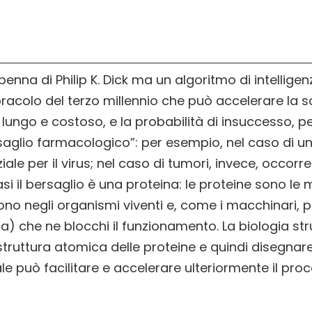
nna di Philip K. Dick ma un algoritmo di intelligen
 oracolo del terzo millennio che può accelerare la 
ngo e costoso, e la probabilità di insuccesso, per 
saglio farmacologico”: per esempio, nel caso di un
ale per il virus; nel caso di tumori, invece, occo
 casi il bersaglio è una proteina: le proteine sono l
no negli organismi viventi e, come i macchinari, p
) che ne blocchi il funzionamento. La biologia st
 struttura atomica delle proteine e quindi disegn
ciale può facilitare e accelerare ulteriormente il pro