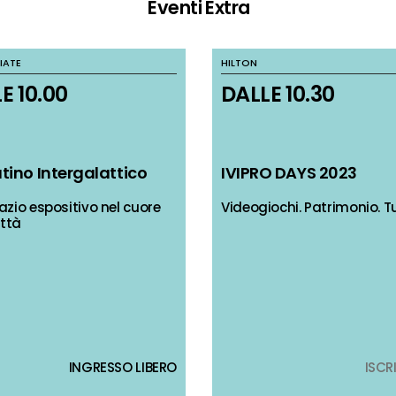
Eventi Extra
IATE
IATE
HILTON
HILTON
E 10.00
E 10.00
DALLE 10.30
DALLE 10.30
tino Intergalattico
tino Intergalattico
IVIPRO DAYS 2023
IVIPRO DAYS 2023
zio espositivo nel cuore
zio espositivo nel cuore
Videogiochi. Patrimonio. T
Videogiochi. Patrimonio. T
ittà
ittà
INGRESSO LIBERO
INGRESSO LIBERO
ISCR
ISCR