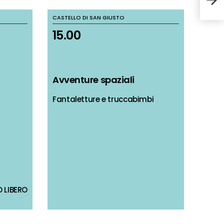
CASTELLO DI SAN GIUSTO
CASTELLO DI SAN GIUSTO
15.00
15.00
Avventure spaziali
Avventure spaziali
Fantaletture e truccabimbi
Fantaletture e truccabimbi
 LIBERO
 LIBERO