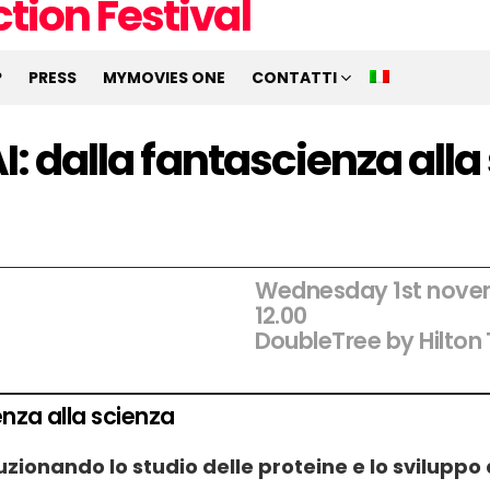
P
PRESS
MYMOVIES ONE
CONTATTI
I: dalla fantascienza alla
Wednesday 1st nove
12
.00
DoubleTree by Hilton 
enza alla scienza
luzionando lo studio delle proteine e lo sviluppo