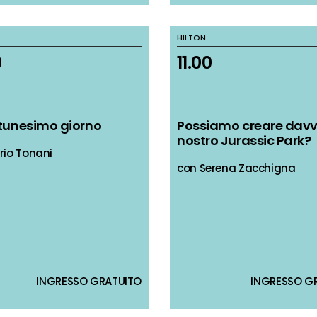
HILTON
HILTON
0
0
11.00
11.00
entunesimo giorno
entunesimo giorno
Possiamo creare davve
Possiamo creare davve
nostro Jurassic Park?
nostro Jurassic Park?
rio Tonani
rio Tonani
con Serena Zacchigna
con Serena Zacchigna
INGRESSO GRATUITO
INGRESSO GRATUITO
INGRESSO G
INGRESSO G