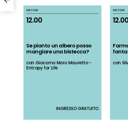
HILTON
HILTON
HILTON
HILTON
12.00
12.00
12.0
12.0
Se pianto un albero posso
Se pianto un albero posso
Farmac
Farmac
mangiare una bistecca?
mangiare una bistecca?
fanta
fanta
con Giacomo Moro Mauretto -
con Giacomo Moro Mauretto -
con Sil
con Sil
Entropy for Life
Entropy for Life
INGRESSO GRATUITO
INGRESSO GRATUITO