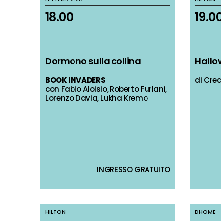
18.00
18.00
19.0
19.0
Dormono sulla collina
Dormono sulla collina
Hallo
Hallo
BOOK INVADERS
BOOK INVADERS
di Crea
di Crea
con Fabio Aloisio, Roberto Furlani,
con Fabio Aloisio, Roberto Furlani,
Lorenzo Davia, Lukha Kremo
Lorenzo Davia, Lukha Kremo
INGRESSO GRATUITO
INGRESSO GRATUITO
HILTON
HILTON
DHOME
DHOME