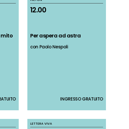
12.00
12.00
l mito
l mito
Per aspera ad astra
Per aspera ad astra
con Paolo Nespoli
con Paolo Nespoli
RATUITO
RATUITO
INGRESSO GRATUITO
INGRESSO GRATUITO
LETTERA VIVA
LETTERA VIVA