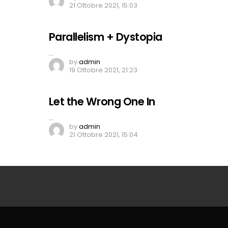
21 Ottobre 2021, 15:03
Parallelism + Dystopia
…
by
admin
19 Ottobre 2021, 21:23
Let the Wrong One In
…
by
admin
21 Ottobre 2021, 15:04