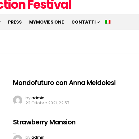
P
PRESS
MYMOVIES ONE
CONTATTI
Mondofuturo con Anna Meldolesi
…
by
admin
22 Ottobre 2021, 22:57
Strawberry Mansion
…
by
admin