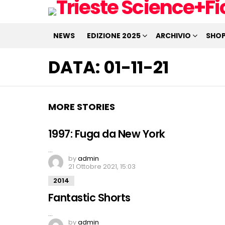
NEWS
EDIZIONE 2025
ARCHIVIO
SHO
DATA:
01-11-21
MORE STORIES
1997: Fuga da New York
…
by
admin
21 Ottobre 2021, 15:03
2014
Fantastic Shorts
…
by
admin