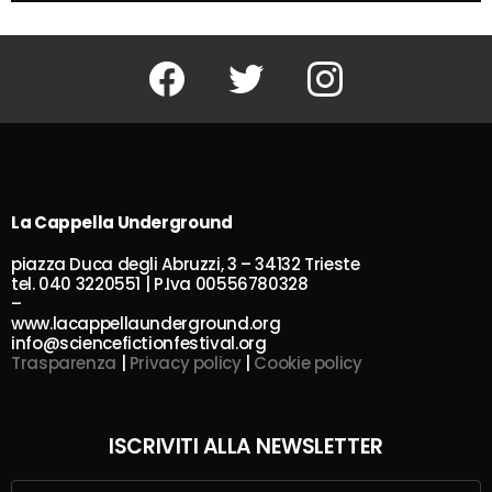
Facebook
Twitter
Instagram
La Cappella Underground
piazza Duca degli Abruzzi, 3 – 34132 Trieste
tel. 040 3220551 | P.Iva 00556780328
–
www.lacappellaunderground.org
info@sciencefictionfestival.org
Trasparenza
|
Privacy policy
|
Cookie policy
ISCRIVITI ALLA NEWSLETTER