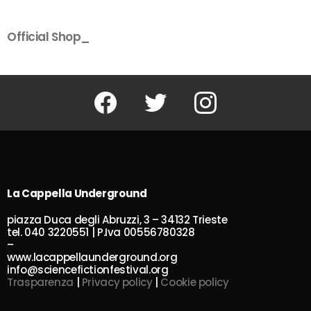
Official Shop_
Facebook
Twitter
Instagram
La Cappella Underground
piazza Duca degli Abruzzi, 3 – 34132 Trieste
tel. 040 3220551 | P.Iva 00556780328
–
www.lacappellaunderground.org
info@sciencefictionfestival.org
Trasparenza
|
Privacy policy
|
Cookie policy