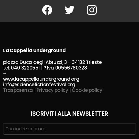
Facebook
Twitter
Instagram
La Cappella Underground
piazza Duca degli Abruzzi, 3 – 34132 Trieste
tel. 040 3220551 | P.Iva 00556780328
–
www.lacappellaunderground.org
info@sciencefictionfestival.org
Trasparenza
|
Privacy policy
|
Cookie policy
ISCRIVITI ALLA NEWSLETTER