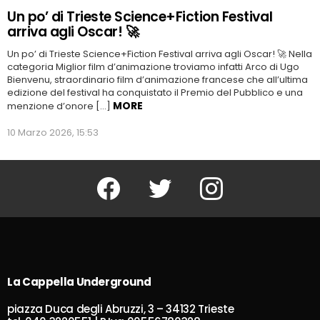
Un po’ di Trieste Science+Fiction Festival
arriva agli Oscar! 🚀
Un po’ di Trieste Science+Fiction Festival arriva agli Oscar! 🚀 Nella
categoria Miglior film d’animazione troviamo infatti Arco di Ugo
Bienvenu, straordinario film d’animazione francese che all’ultima
edizione del festival ha conquistato il Premio del Pubblico e una
MORE
menzione d’onore […]
10 Marzo 2026, 15:53
Facebook
Twitter
Instagram
La Cappella Underground
piazza Duca degli Abruzzi, 3 – 34132 Trieste