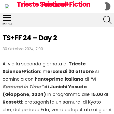
S
S
S
Menu
TS+FF 24 – Day 2
30 Ottobre 2024, 7:00
Al via la seconda giornata di
Trieste
Science+Fiction:
m
ercoledì 30 ottobre
si
comincia
con
l’anteprima italiana
di
“
A
Samurai in Time
”
di Junichi Yasuda
(Giappone, 2024)
in programma alle
15.00
al
Rossetti
: protagonista un samurai di Kyoto
che, dal periodo Edo, verrà catapultato ai giorni