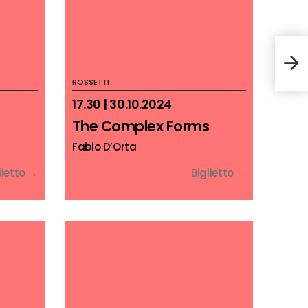
Alie
ROSSETTI
17.30 | 30.10.2024
The Complex Forms
Fabio D’Orta
lietto →
Biglietto →