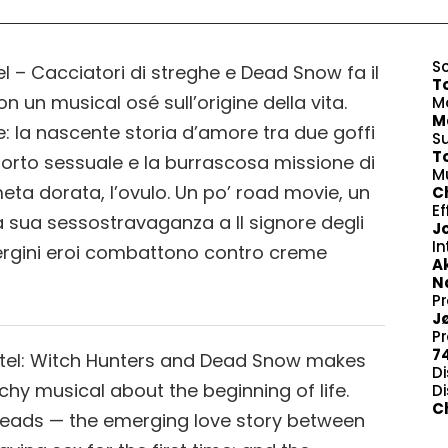
S
l – Cacciatori di streghe e Dead Snow fa il
T
un musical osé sull’origine della vita.
M
Ma
 la nascente storia d’amore tra due goffi
S
T
pporto sessuale e la burrascosa missione di
M
eta dorata, l’ovulo. Un po’ road movie, un
C
Ef
 sua sessostravaganza a Il signore degli
J
In
ri vergini eroi combattono contro creme
Ak
N
P
J
P
7
etel: Witch Hunters and Dead Snow makes
Di
chy musical about the beginning of life.
Di
C
eads — the emerging love story between