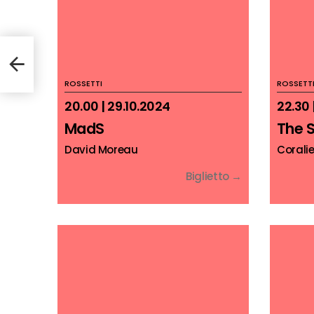
ROSSETTI
ROSSETT
20.00 | 29.10.2024
22.30 
MadS
The 
David Moreau
Corali
Biglietto →