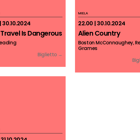
I
MIELA
| 30.10.2024
22.00 | 30.10.2024
Travel Is Dangerous
Alien Country
Reading
Boston McConnaughey, R
Grames
Biglietto →
Big
I
| 31.10.2024