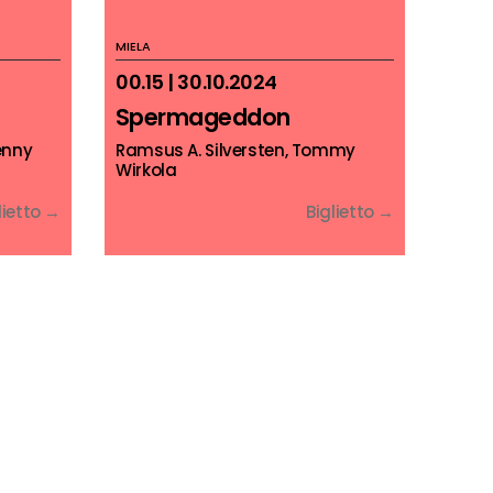
MIELA
00.15 | 30.10.2024
Spermageddon
enny
Ramsus A. Silversten, Tommy
Wirkola
lietto →
Biglietto →