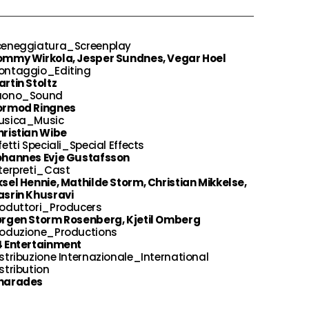
ceneggiatura_Screenplay
ommy Wirkola, Jesper Sundnes, Vegar Hoel
ontaggio_Editing
rtin Stoltz
uono_Sound
ormod Ringnes
usica_Music
hristian Wibe
fetti Speciali_Special Effects
ohannes Evje Gustafsson
terpreti_Cast
sel Hennie, Mathilde Storm, Christian Mikkelse,
asrin Khusravi
roduttori_Producers
ørgen Storm Rosenberg, Kjetil Omberg
roduzione_Productions
4 Entertainment
stribuzione Internazionale_International
stribution
harades