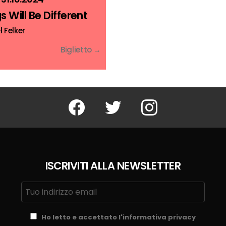
s Will Be Different
 Felker
Biglietto →
Facebook
Twitter
Instagram
ISCRIVITI ALLA NEWSLETTER
Ho letto e accettato l'informativa privacy