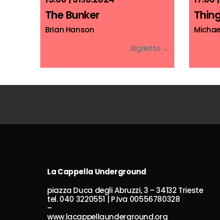
The Bunker
Thing
Brian Hanson
Michael
Biglietto →
La Cappella Underground
piazza Duca degli Abruzzi, 3 – 34132 Trieste
tel. 040 3220551 | P.Iva 00556780328
–
www.lacappellaunderground.org