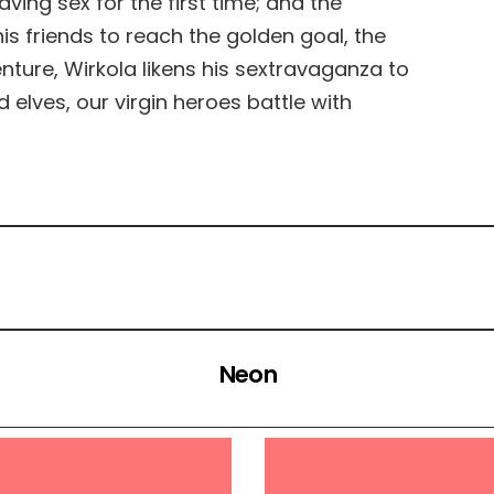
ing sex for the first time; and the
s friends to reach the golden goal, the
ture, Wirkola likens his sextravaganza to
 elves, our virgin heroes battle with
Neon