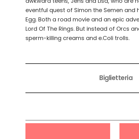
awkward teens, Jens and Lisa, who are hav
eventful quest of Simon the Semen and hi
Egg. Both a road movie and an epic adven
Lord Of The Rings. But instead of Orcs and
sperm-killing creams and e.Coli trolls.
Biglietteria