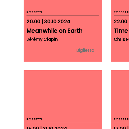
ROSSETTI
ROSSETT
20.00 | 30.10.2024
22.00 
Meanwhile on Earth
Time 
Jérémy Clapin
Chris 
Biglietto →
ROSSETTI
ROSSETT
15.00 | 31.10.2024
17.00 