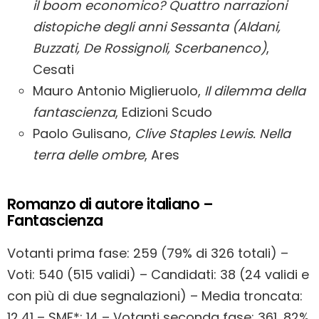
il boom economico? Quattro narrazioni
distopiche degli anni Sessanta (Aldani,
Buzzati, De Rossignoli, Scerbanenco)
,
Cesati
Mauro Antonio Miglieruolo,
Il dilemma della
fantascienza
, Edizioni Scudo
Paolo Gulisano,
Clive Staples Lewis. Nella
terra delle ombre
, Ares
Romanzo di autore italiano –
Fantascienza
Votanti prima fase: 259 (79% di 326 totali) –
Voti: 540 (515 validi) – Candidati: 38 (24 validi e
con più di due segnalazioni) – Media troncata:
12,41 – SMF*: 14 – Votanti seconda fase: 361, 82%