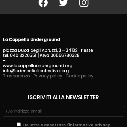
La Cappella Underground
piazza Duca degli Abruzzi, 3 – 34132 Trieste
tel. 040 3220551 | P.Iva 00556780328
–
www.lacappellaunderground.org
info@sciencefictionfestival.org
Trasparenza
|
Privacy policy
|
Cookie policy
ISCRIVITI ALLA NEWSLETTER
Ho letto e accettato l'informativa privacy