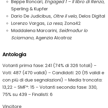
Beppe Roncari,
Engaged 1 – Il libro di Renzo
,
Sperling & Kupfer
Dario De Judicibus,
Oltre il velo
, Delos Digital
Lorenzo Vargas,
La resa
, Zona42
Maddalena Marcarini,
Seiðmaður lo
Sciamano
, Agenzia Alcatraz
Antologia
Votanti prima fase: 241 (74% di 326 totali) –
Voti: 487 (470 validi) – Candidati: 20 (15 validi e
con più di due segnalazioni) – Media troncata:
13,22 – SMF*: 15 – Votanti seconda fase: 330,
75% su 439 – Finalisti: 6
Vincitore