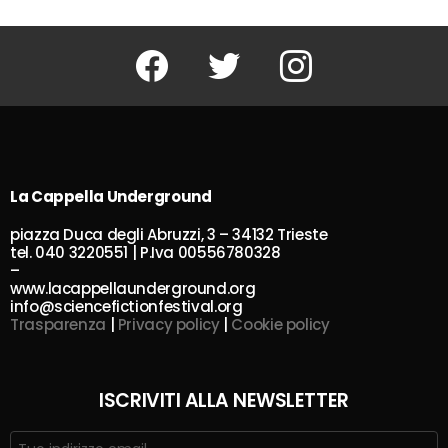
Facebook
Twitter
Instagram
La Cappella Underground
piazza Duca degli Abruzzi, 3 – 34132 Trieste
tel. 040 3220551 | P.Iva 00556780328
–
www.lacappellaunderground.org
info@sciencefictionfestival.org
Trasparenza
|
Privacy policy
|
Cookie policy
ISCRIVITI ALLA NEWSLETTER