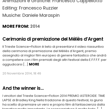
Animazioni e Grafiche: Francesco Cappellotto
Editing: Francesco Ruzzier
Musiche: Daniele Maraspin
MORE FROM:
2014
Cerimonia di premiazione del Méliès d’Argent
Il Trieste Science+Fiction è lieto di presentarvi il video riassuntivo
della cerimonia di premiazione del Méliès d’Argent, premio
assegnato al miglior film europeo di genere fantastico che andrà
a competere con i film premiati degli altri festival della E.F.F.F.F. per
MORE
aggiudicarsi […]
20 Novembre 2014, 18:46
And the winner is…
I vincitori del Trieste Science+Fiction 2014 PREMIO ASTEROIDE: TIME
LAPSE di Bradley King Nella tradizione di questo festival, la giuria
ha scelto di premiare un vero e proprio film di fantascienza dalla
tematica molto importante. La sceneggiatura è molto forte, […]