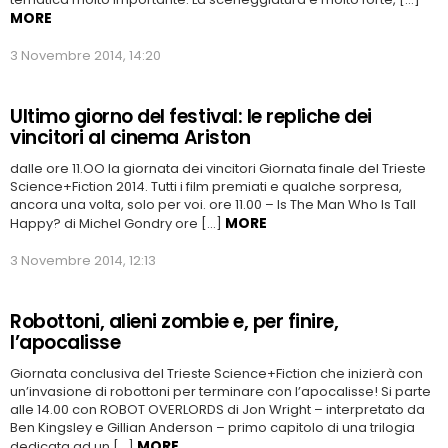
MORE
3 Novembre 2014, 14:20
Ultimo giorno del festival: le repliche dei
vincitori al cinema Ariston
dalle ore 11.OO la giornata dei vincitori Giornata finale del Trieste
Science+Fiction 2014. Tutti i film premiati e qualche sorpresa,
ancora una volta, solo per voi. ore 11.00 – Is The Man Who Is Tall
MORE
Happy? di Michel Gondry ore […]
3 Novembre 2014, 12:13
Robottoni, alieni zombie e, per finire,
l’apocalisse
Giornata conclusiva del Trieste Science+Fiction che inizierà con
un’invasione di robottoni per terminare con l’apocalisse! Si parte
alle 14.00 con ROBOT OVERLORDS di Jon Wright – interpretato da
Ben Kingsley e Gillian Anderson – primo capitolo di una trilogia
MORE
dedicata ad un […]