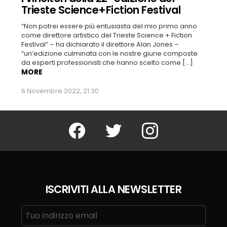
Trieste Science+Fiction Festival
“Non potrei essere più entusiasta del mio primo anno
come direttore artistico del Trieste Science + Fiction
Festival” – ha dichiarato il direttore Alan Jones –
“un’edizione culminata con le nostre giurie composte
da esperti professionisti che hanno scelto come […]
MORE
6 Novembre 2022, 21:30
Facebook
Twitter
Instagram
ISCRIVITI ALLA NEWSLETTER