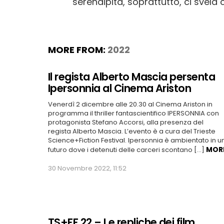
serendipità, soprattutto, ci svel
MORE FROM:
2022
Il regista Alberto Mascia persenta
Ipersonnia al Cinema Ariston
Venerdì 2 dicembre alle 20.30 al Cinema Ariston in
programma il thriller fantascientifico IPERSONNIA con
protagonista Stefano Accorsi, alla presenza del
regista Alberto Mascia. L’evento è a cura del Trieste
Science+Fiction Festival. Ipersonnia è ambientato in u
MOR
futuro dove i detenuti delle carceri scontano […]
30 Novembre 2022, 11:52
TS+FF 22 – Le repliche dei film