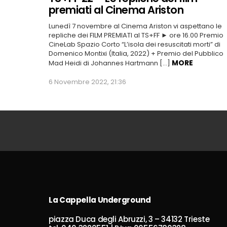
premiati al Cinema Ariston
Lunedì 7 novembre al Cinema Ariston vi aspettano le
repliche dei FILM PREMIATI al TS+FF ► ore 16.00 Premio
CineLab Spazio Corto “L’isola dei resuscitati morti” di
Domenico Montixi (Italia, 2022) + Premio del Pubblico
MORE
Mad Heidi di Johannes Hartmann […]
6 Novembre 2022, 21:36
La Cappella Underground
piazza Duca degli Abruzzi, 3 – 34132 Trieste