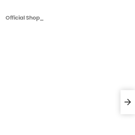
Official Shop_
TS+F