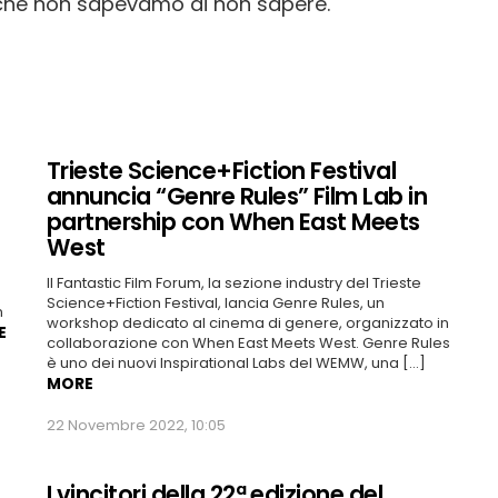
a che non sapevamo di non sapere.
Trieste Science+Fiction Festival
annuncia “Genre Rules” Film Lab in
partnership con When East Meets
West
Il Fantastic Film Forum, la sezione industry del Trieste
Science+Fiction Festival, lancia Genre Rules, un
n
workshop dedicato al cinema di genere, organizzato in
E
collaborazione con When East Meets West. Genre Rules
è uno dei nuovi Inspirational Labs del WEMW, una […]
MORE
22 Novembre 2022, 10:05
I vincitori della 22ª edizione del