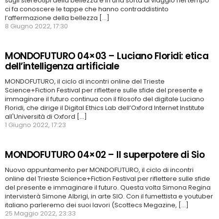
sugli stereotipi della bellezza e in una sorta di viaggio nel tempo
ci fa conoscere le tappe che hanno contraddistinto
l’affermazione della bellezza [...]
8 Giugno 2022, 17:30
MONDOFUTURO 04×03 – Luciano Floridi: etica
dell’intelligenza artificiale
MONDOFUTURO, il ciclo di incontri online del Trieste
Science+Fiction Festival per riflettere sulle sfide del presente e
immaginare il futuro continua con il filosofo del digitale Luciano
Floridi, che dirige il Digital Ethics Lab dell’Oxford Internet Institute
all'Università di Oxford [...]
1 Giugno 2022, 17:23
MONDOFUTURO 04×02 – Il superpotere di Sio
Nuovo appuntamento per MONDOFUTURO, il ciclo di incontri
online del Trieste Science+Fiction Festival per riflettere sulle sfide
del presente e immaginare il futuro. Questa volta Simona Regina
intervisterà Simone Albrigi, in arte SIO. Con il fumettista e youtuber
italiano parleremo dei suoi lavori (Scottecs Megazine, [...]
25 Maggio 2022, 23:33