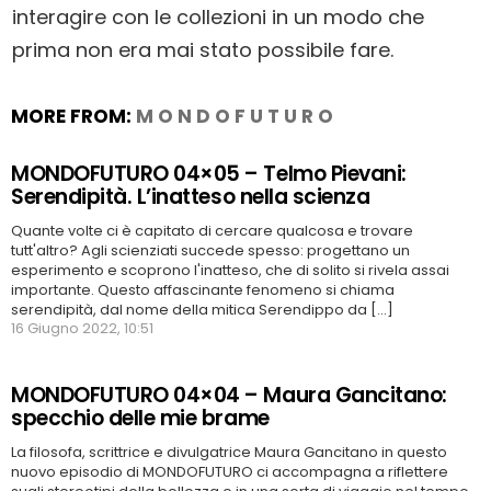
interagire con le collezioni in un modo che
prima non era mai stato possibile fare.
MORE FROM:
M O N D O F U T U R O
MONDOFUTURO 04×05 – Telmo Pievani:
Serendipità. L’inatteso nella scienza
Quante volte ci è capitato di cercare qualcosa e trovare
tutt'altro? Agli scienziati succede spesso: progettano un
esperimento e scoprono l'inatteso, che di solito si rivela assai
importante. Questo affascinante fenomeno si chiama
serendipità, dal nome della mitica Serendippo da [...]
16 Giugno 2022, 10:51
MONDOFUTURO 04×04 – Maura Gancitano:
specchio delle mie brame
La filosofa, scrittrice e divulgatrice Maura Gancitano in questo
nuovo episodio di MONDOFUTURO ci accompagna a riflettere