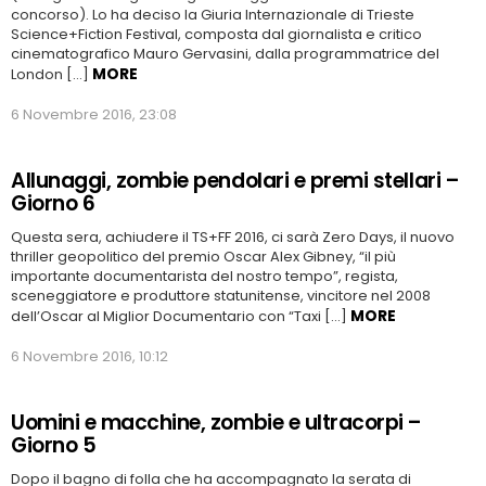
concorso). Lo ha deciso la Giuria Internazionale di Trieste
Science+Fiction Festival, composta dal giornalista e critico
cinematografico Mauro Gervasini, dalla programmatrice del
MORE
London […]
6 Novembre 2016, 23:08
Allunaggi, zombie pendolari e premi stellari –
Giorno 6
Questa sera, achiudere il TS+FF 2016, ci sarà Zero Days, il nuovo
thriller geopolitico del premio Oscar Alex Gibney, “il più
importante documentarista del nostro tempo”, regista,
sceneggiatore e produttore statunitense, vincitore nel 2008
MORE
dell’Oscar al Miglior Documentario con “Taxi […]
6 Novembre 2016, 10:12
Uomini e macchine, zombie e ultracorpi –
Giorno 5
Dopo il bagno di folla che ha accompagnato la serata di