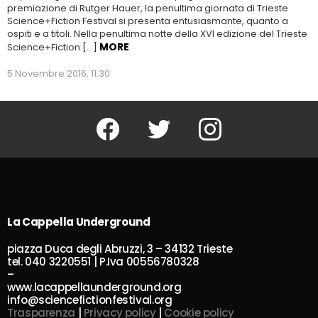
premiazione di Rutger Hauer, la penultima giornata di Trieste
Science+Fiction Festival si presenta entusiasmante, quanto a
ospiti e a titoli. Nella penultima notte della XVI edizione del Trieste
MORE
Science+Fiction […]
5 Novembre 2016, 11:30
Facebook
Twitter
Instagram
La Cappella Underground
piazza Duca degli Abruzzi, 3 – 34132 Trieste
tel. 040 3220551 | P.Iva 00556780328
–
www.lacappellaunderground.org
info@sciencefictionfestival.org
Trasparenza
|
Privacy policy
|
Cookie policy