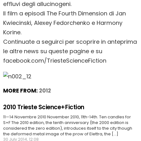
effluvi degli allucinogeni.
Il film a episodi The Fourth Dimension di Jan
Kwiecinski, Alexey Fedorchenko e Harmony
Korine.
Continuate a seguirci per scoprire in anteprima
le altre news su queste pagine e su
facebook.com/TriesteScienceFiction
MORE FROM:
2012
2010 Trieste Science+Fiction
11—14 Novembre 2010 November 2010, 11th-14th. Ten candles for
S+F The 2010 edition, the tenth anniversary (the 2000 edition is
considered the zero edition), introduces itself to the city though
the deformed metal image of the prow of Elettra, the [...]
30 July 2014, 12:08