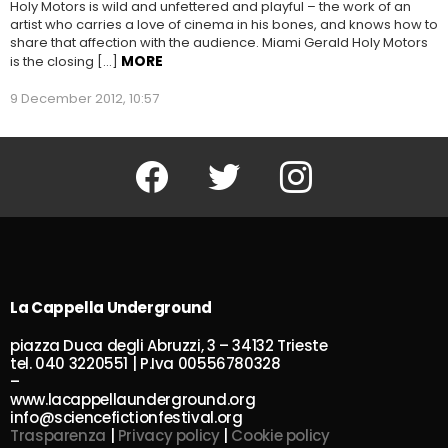
Holy Motors is wild and unfettered and playful – the work of an
artist who carries a love of cinema in his bones, and knows how to
share that affection with the audience. Miami Gerald Holy Motors
MORE
is the closing […]
9 December 2012, 10:57
Facebook
Twitter
Instagram
La Cappella Underground
piazza Duca degli Abruzzi, 3 – 34132 Trieste
tel. 040 3220551 | P.Iva 00556780328
–
www.lacappellaunderground.org
info@sciencefictionfestival.org
Trasparenza
|
Privacy policy
|
Cookie policy