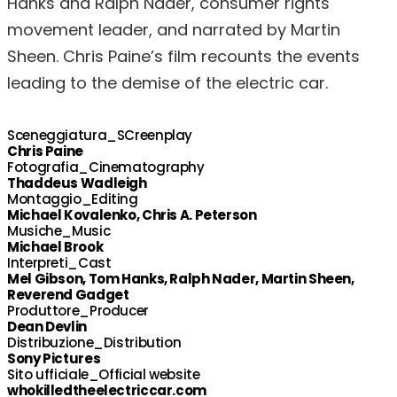
Hanks and Ralph Nader, consumer rights
movement leader, and narrated by Martin
Sheen. Chris Paine’s film recounts the events
leading to the demise of the electric car.
Sceneggiatura_SCreenplay
Chris Paine
Fotografia_Cinematography
Thaddeus Wadleigh
Montaggio_Editing
Michael Kovalenko, Chris A. Peterson
Musiche_Music
Michael Brook
Interpreti_Cast
Mel Gibson, Tom Hanks, Ralph Nader, Martin Sheen,
Reverend Gadget
Produttore_Producer
Dean Devlin
Distribuzione_Distribution
Sony Pictures
Sito ufficiale_Official website
whokilledtheelectriccar.com