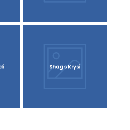
di
Shag s Krysi