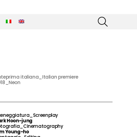
SEARCH
teprima italiana_Italian premiere
018_Neon
ceneggiatura_Screenplay
ark Hoon-jung
otografia_Cinematography
im Young-ho