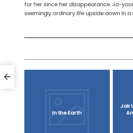
for her since her disappearance. Ja-yoon’s
seemingly ordinary life upside down in a 
Jak 
In the Earth
An