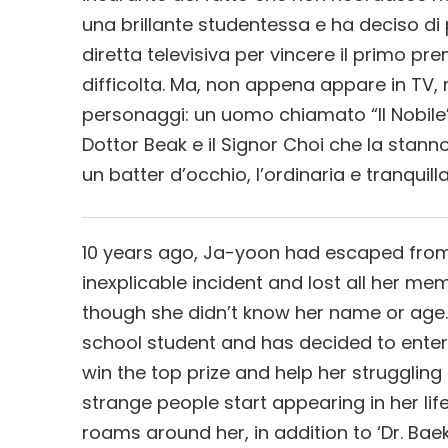
una brillante studentessa e ha deciso di
diretta televisiva per vincere il primo pre
difficolta. Ma, non appena appare in TV, 
personaggi: un uomo chiamato “Il Nobile” 
Dottor Beak e il Signor Choi che la sta
un batter d’occhio, l’ordinaria e tranquil
10 years ago, Ja-yoon had escaped from 
inexplicable incident and lost all her me
though she didn’t know her name or age.
school student and has decided to enter 
win the top prize and help her struggling
strange people start appearing in her l
roams around her, in addition to ‘Dr. Bae