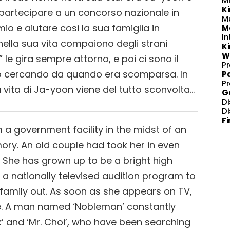
M
K
 partecipare a un concorso nazionale in
M
mio e aiutare cosi la sua famiglia in
M
In
nella sua vita compaiono degli strani
K
W
le gira sempre attorno, e poi ci sono il
P
nno cercando da quando era scomparsa. In
P
P
la vita di Ja-yoon viene del tutto sconvolta…
G
Di
Di
F
a government facility in the midst of an
mory. An old couple had took her in even
 She has grown up to be a bright high
a nationally televised audition program to
 family out. As soon as she appears on TV,
ife. A man named ‘Nobleman’ constantly
k’ and ‘Mr. Choi’, who have been searching