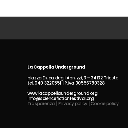
La Cappella Underground
piazza Duca degli Abruzzi, 3 – 34132 Trieste
tel. 040 3220551 | P.Iva 00556780328
–
www.lacappellaunderground.org
info@sciencefictionfestival.org
Trasparenza
|
Privacy policy
|
Cookie policy