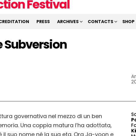
CREDITATION
PRESS
ARCHIVES
CONTACTS
SHOP
he Subversion
An
2
S
uttura governativa nel mezzo di un ben
P
emoria. Una coppia matura l’ha adottata,
F
K
é il suo nome né la sua eta. Ora Ja-yoon e