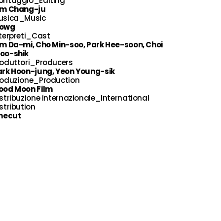
ontaggio_Editing
im Chang-ju
usica_Music
owg
terpreti_Cast
im Da-mi, Cho Min-soo, Park Hee-soon, Choi
oo-shik
roduttori_Producers
ark Hoon-jung, Yeon Young-sik
roduzione_Production
ood Moon Film
stribuzione internazionale_International
stribution
inecut