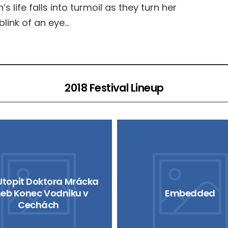
 life falls into turmoil as they turn her
blink of an eye…
2018 Festival Lineup
Utopit Doktora Mrácka
eb Konec Vodniku v
Embedded
Cechách