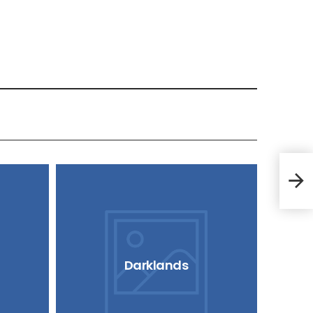
The 
Darklands