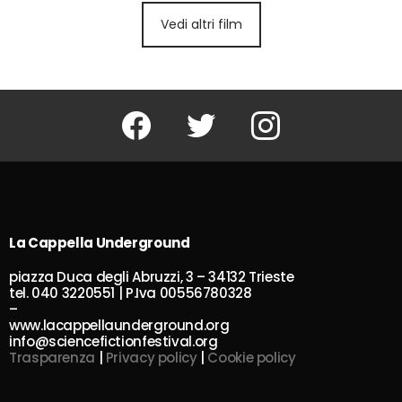
Vedi altri film
Facebook
Twitter
Instagram
La Cappella Underground
piazza Duca degli Abruzzi, 3 – 34132 Trieste
tel. 040 3220551 | P.Iva 00556780328
–
www.lacappellaunderground.org
info@sciencefictionfestival.org
Trasparenza
|
Privacy policy
|
Cookie policy