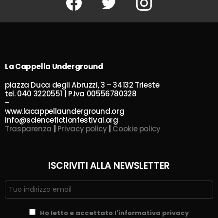
La Cappella Underground
piazza Duca degli Abruzzi, 3 – 34132 Trieste
tel. 040 3220551 | P.Iva 00556780328
–
www.lacappellaunderground.org
info@sciencefictionfestival.org
Trasparenza
|
Privacy policy
|
Cookie policy
ISCRIVITI ALLA NEWSLETTER
Ho letto e accettato l'informativa privacy