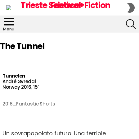
S
S
S
Menu
The Tunnel
Tunnelen
André Øvredal
Norway 2016, 15’
2016_Fantastic Shorts
Un sovrapopolato futuro. Una terrible