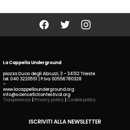
Facebook
Twitter
Instagram
La Cappella Underground
piazza Duca degli Abruzzi, 3 – 34132 Trieste
tel. 040 3220551 | P.Iva 00556780328
–
www.lacappellaunderground.org
info@sciencefictionfestival.org
Trasparenza
|
Privacy policy
|
Cookie policy
ISCRIVITI ALLA NEWSLETTER