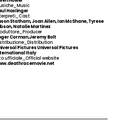
iven Howie
usiche_Music
aul Haslinger
terpreti_Cast
ason Statham, Joan Allen, Ian McShane, Tyrese
bson, Natalie Martinez
roduttore_Producer
oger Corman,Jeremy Bolt
stribuzione_Distribution
iversal Pictures Universal Pictures
ternational Italy
to ufficiale_Official website
ww.deathracemovie.net