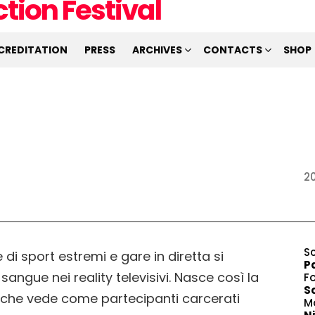
CREDITATION
PRESS
ARCHIVES
CONTACTS
SHOP
2
S
e di sport estremi e gare in diretta si
P
sangue nei reality televisivi. Nasce così la
F
S
, che vede come partecipanti carcerati
M