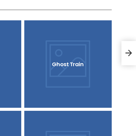
Ede
Ghost Train