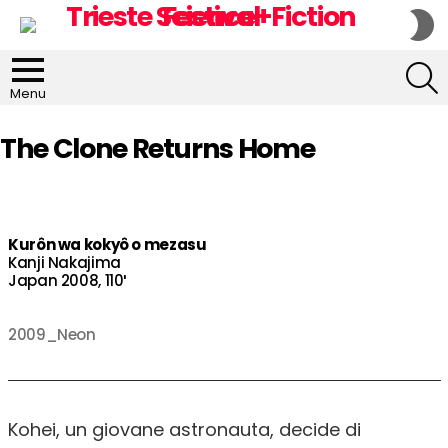
S
S
S
Menu
The Clone Returns Home
Kurôn wa kokyô o mezasu
Kanji Nakajima
Japan 2008, 110′
2009_Neon
Kohei, un giovane astronauta, decide di