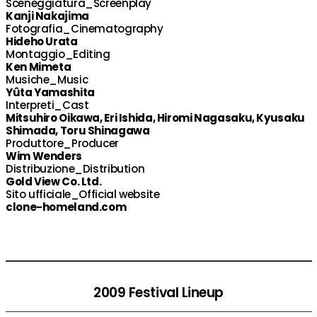
Sceneggiatura_Screenplay
Kanji Nakajima
Fotografia_Cinematography
Hideho Urata
Montaggio_Editing
Ken Mimeta
Musiche_Music
Yûta Yamashita
Interpreti_Cast
Mitsuhiro Oikawa, Eri Ishida, Hiromi Nagasaku, Kyusaku
Shimada, Toru Shinagawa
Produttore_Producer
Wim Wenders
Distribuzione_Distribution
Gold View Co. Ltd.
Sito ufficiale_Official website
clone-homeland.com
2009 Festival Lineup