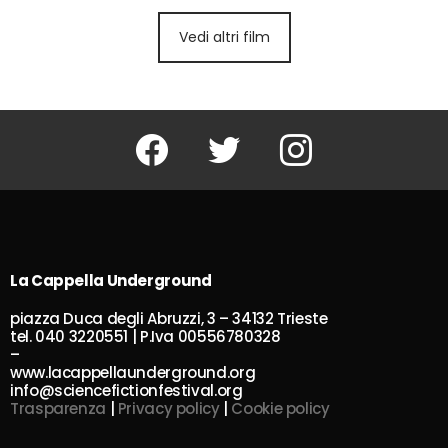
Vedi altri film
Facebook
Twitter
Instagram
La Cappella Underground
piazza Duca degli Abruzzi, 3 – 34132 Trieste
tel. 040 3220551 | P.Iva 00556780328
–
www.lacappellaunderground.org
info@sciencefictionfestival.org
Trasparenza
|
Privacy policy
|
Cookie policy