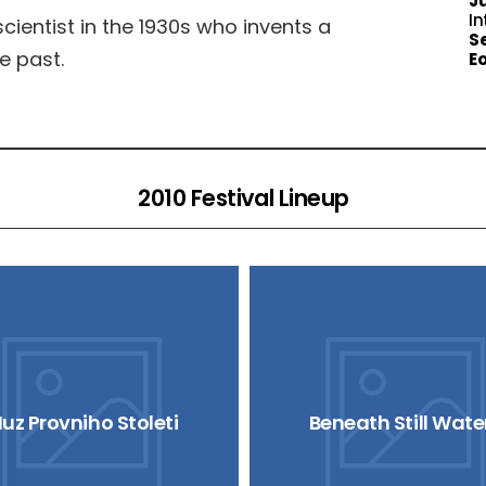
J
In
cientist in the 1930s who invents a
S
e past.
E
2010 Festival Lineup
uz Provniho Stoleti
Beneath Still Wate