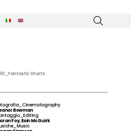
SEARCH
010_Fantastic Shorts
otografia_Cinematography
leanor Bowman
ontaggio_Editing
aran Foy, Eoin McGuirk
usiche_Music