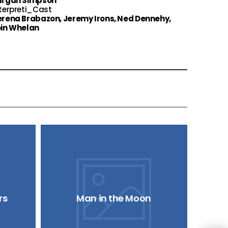
urgan Simpson
terpreti_Cast
erena Brabazon, Jeremy Irons, Ned Dennehy,
oin Whelan
rs
Man in the Moon