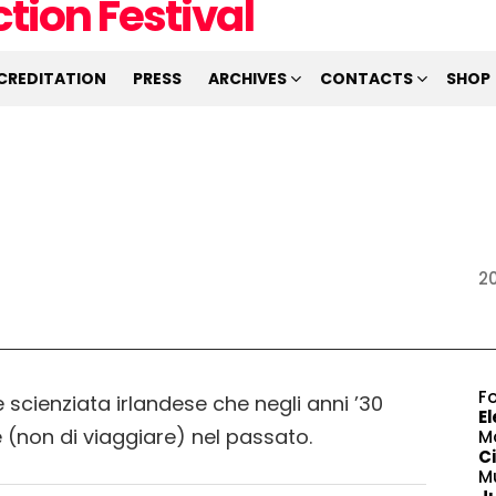
CREDITATION
PRESS
ARCHIVES
CONTACTS
SHOP
2
F
cienziata irlandese che negli anni ’30
E
(non di viaggiare) nel passato.
M
Ci
M