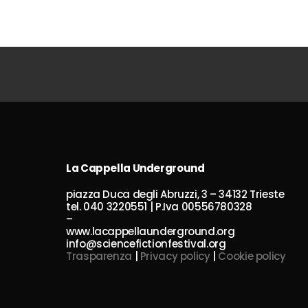
La Cappella Underground
piazza Duca degli Abruzzi, 3 – 34132 Trieste
tel. 040 3220551 | P.Iva 00556780328
–
www.lacappellaunderground.org
info@sciencefictionfestival.org
Trasparenza
|
Privacy policy
|
Cookie policy