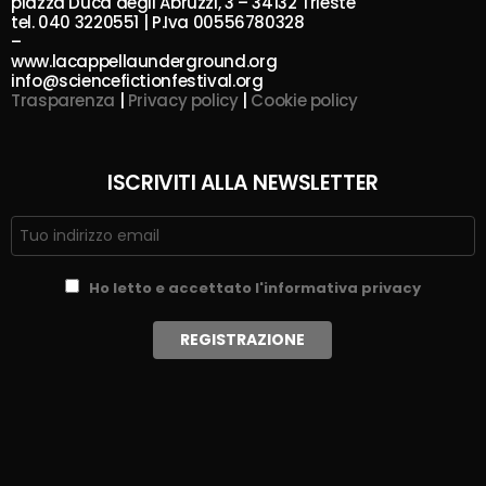
piazza Duca degli Abruzzi, 3 – 34132 Trieste
tel. 040 3220551 | P.Iva 00556780328
–
www.lacappellaunderground.org
info@sciencefictionfestival.org
Trasparenza
|
Privacy policy
|
Cookie policy
ISCRIVITI ALLA NEWSLETTER
Ho letto e accettato l'informativa privacy