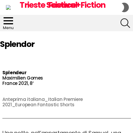
S
S
S
Menu
Splendor
Splendeur
Maximilien Gomes
France 2021, 8’
Anteprima italiana_Italian Premiere
2021_European Fantastic Shorts
Una notte, nell’appartamento di Samuel, una