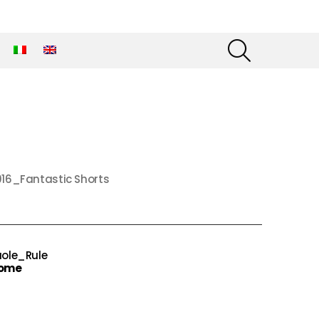
SEARCH
016_Fantastic Shorts
uole_Rule
ome