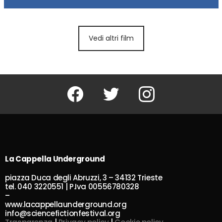
Vedi altri film
Facebook
Twitter
Instagram
La Cappella Underground
piazza Duca degli Abruzzi, 3 – 34132 Trieste
tel. 040 3220551 | P.Iva 00556780328
–
www.lacappellaunderground.org
info@sciencefictionfestival.org