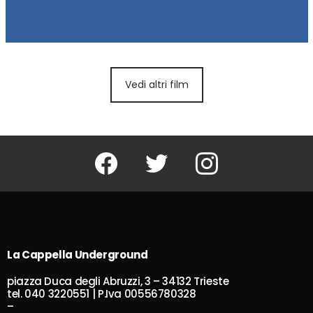
Vedi altri film
Facebook
Twitter
Instagram
La Cappella Underground
piazza Duca degli Abruzzi, 3 – 34132 Trieste
tel. 040 3220551 | P.Iva 00556780328
–