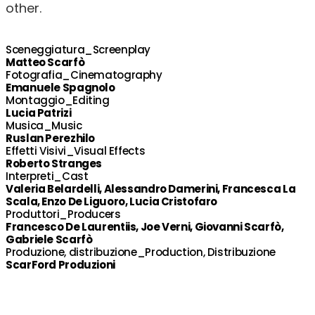
other.
Sceneggiatura_Screenplay
Matteo Scarfò
Fotografia_Cinematography
Emanuele Spagnolo
Montaggio_Editing
Lucia Patrizi
Musica_Music
Ruslan Perezhilo
Effetti Visivi_Visual Effects
Roberto Stranges
Interpreti_Cast
Valeria Belardelli, Alessandro Damerini, Francesca La
Scala, Enzo De Liguoro, Lucia Cristofaro
Produttori_Producers
Francesco De Laurentiis, Joe Verni, Giovanni Scarfò,
Gabriele Scarfò
Produzione, distribuzione_Production, Distribuzione
ScarFord Produzioni