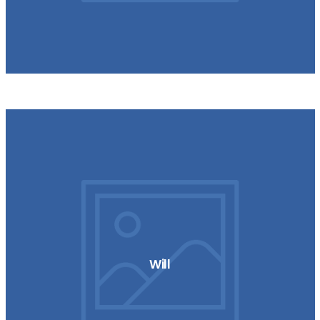
No Signal
Will