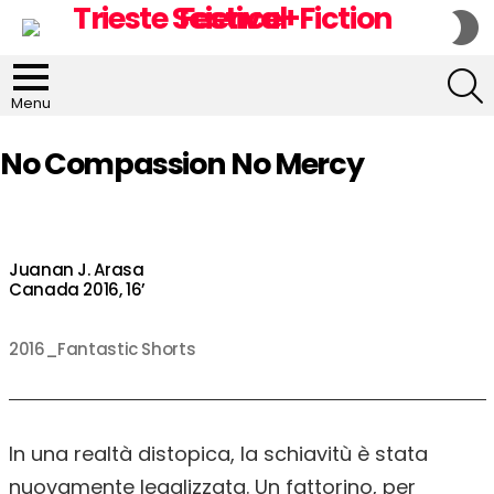
S
S
S
Menu
No Compassion No Mercy
Juanan J. Arasa
Canada 2016, 16’
2016_Fantastic Shorts
In una realtà distopica, la schiavitù è stata
nuovamente legalizzata. Un fattorino, per