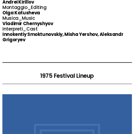
Andrei Kirillov
Montaggio_Editing
Olga Katusheva
Musica_Music
Vladimir Chernyshyov
Interpreti_Cast
Innokentiy Smoktunovskiy, Misha Yershov, Aleksandr
Grigoryev
1975 Festival Lineup