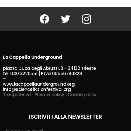
Facebook
Twitter
Instagram
La Cappella Underground
piazza Duca degli Abruzzi, 3 – 34132 Trieste
tel. 040 3220551 | P.Iva 00556780328
–
www.lacappellaunderground.org
info@sciencefictionfestival.org
Trasparenza
|
Privacy policy
|
Cookie policy
ISCRIVITI ALLA NEWSLETTER