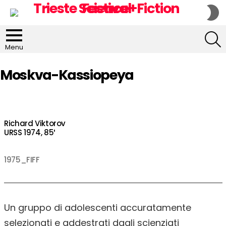
S
S
S
Menu
Moskva-Kassiopeya
Richard Viktorov
URSS 1974, 85′
1975_FIFF
Un gruppo di adolescenti accuratamente
selezionati e addestrati dagli scienziati