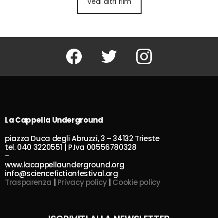
Vedi altri film
Facebook
Twitter
Instagram
La Cappella Underground
piazza Duca degli Abruzzi, 3 – 34132 Trieste
tel. 040 3220551 | P.Iva 00556780328
–
www.lacappellaunderground.org
info@sciencefictionfestival.org
Trasparenza
|
Privacy policy
|
Cookie policy