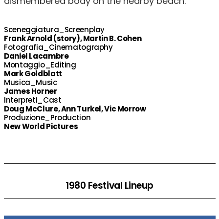
dismembered body on the nearby beach.
Sceneggiatura_Screenplay
Frank Arnold (story), Martin B. Cohen
Fotografia_Cinematography
Daniel Lacambre
Montaggio_Editing
Mark Goldblatt
Musica_Music
James Horner
Interpreti_Cast
Doug McClure, Ann Turkel, Vic Morrow
Produzione_Production
New World Pictures
1980 Festival Lineup