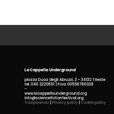
La Cappella Underground
piazza Duca degli Abruzzi, 3 – 34132 Trieste
tel. 040 3220551 | P.Iva 00556780328
–
www.lacappellaunderground.org
info@sciencefictionfestival.org
Trasparenza
|
Privacy policy
|
Cookie policy