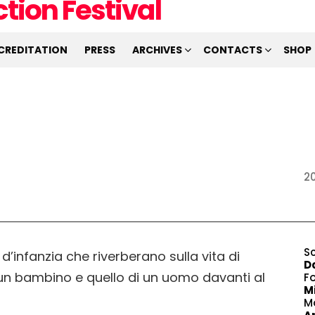
CREDITATION
PRESS
ARCHIVES
CONTACTS
SHOP
20
S
d’infanzia che riverberano sulla vita di
D
un bambino e quello di un uomo davanti al
F
M
M