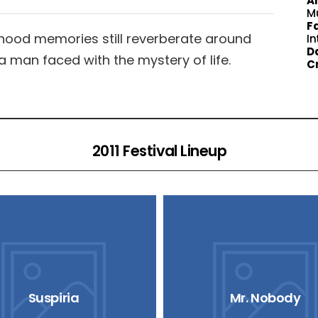
An
M
Fa
dhood memories still reverberate around
In
Da
 a man faced with the mystery of life.
Cr
2011 Festival Lineup
Suspiria
Mr. Nobody