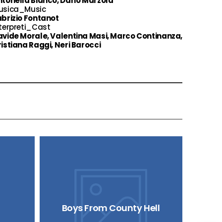
tonella Bianco, Dario Marzola
usica_Music
brizio Fontanot
terpreti_Cast
vide Morale, Valentina Masi, Marco Continanza,
istiana Raggi, Neri Barocci
Boys From County Hell