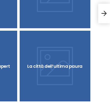
Scu
upert
La città dell’ultima paura