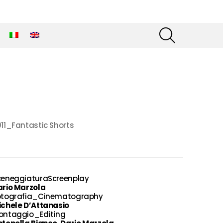
SEARCH
11_Fantastic Shorts
ceneggiaturaScreenplay
ario Marzola
otografia_Cinematography
ichele D’Attanasio
ontaggio_Editing