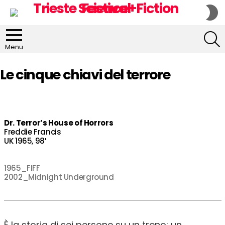
S
S
S
Menu
Le cinque chiavi del terrore
Dr. Terror’s House of Horrors
Freddie Francis
UK 1965, 98′
1965_FIFF
2002_Midnight Underground
È la storia di sei persone su un treno: un