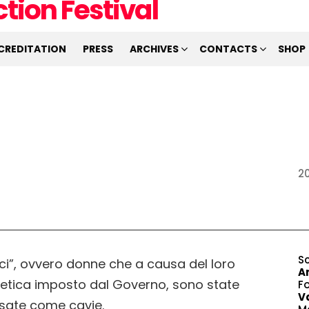
CREDITATION
PRESS
ARCHIVES
CONTACTS
SHOP
2
S
ci”, ovvero donne che a causa del loro
An
netica imposto dal Governo, sono state
F
Va
usate come cavie.