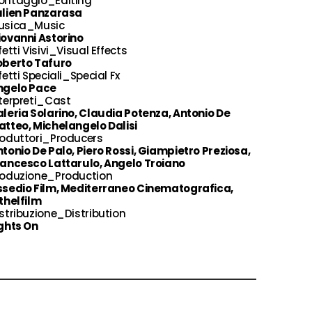
ontaggio_Editing
ulien Panzarasa
usica_Music
ovanni Astorino
fetti Visivi_Visual Effects
oberto Tafuro
fetti Speciali_Special Fx
ngelo Pace
terpreti_Cast
leria Solarino, Claudia Potenza, Antonio De
tteo, Michelangelo Dalisi
roduttori_Producers
tonio De Palo, Piero Rossi, Giampietro Preziosa,
rancesco Lattarulo, Angelo Troiano
roduzione_Production
ssedio Film, Mediterraneo Cinematografica,
thelfilm
stribuzione_Distribution
ghts On