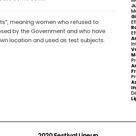
M
J
M
Gi
nts”, meaning women who refused to
Ef
R
osed by the Government and who have
Ef
A
n location and used as test subjects.
In
Va
Ma
P
An
F
P
A
In
Di
Li
2020 Festival Lineup