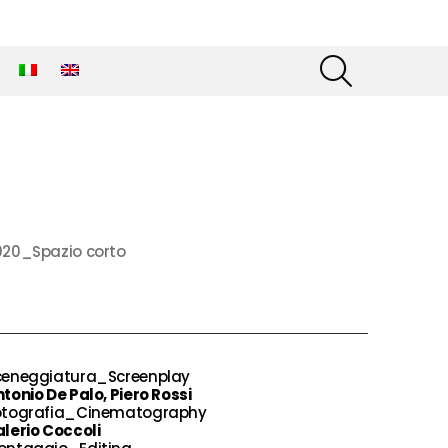
SEARCH
020_Spazio corto
ceneggiatura_Screenplay
tonio De Palo, Piero Rossi
otografia_Cinematography
lerio Coccoli