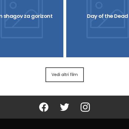
 shagov za gorizont
Day of the Dead
Vedi altri film
Facebook
Twitter
Instagram