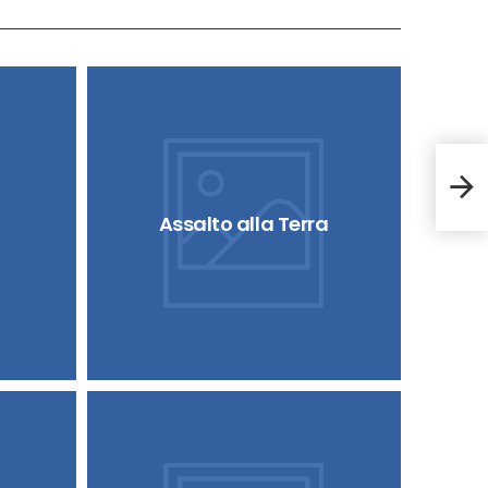
The 
Assalto alla Terra