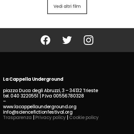
Vedi altri film
Facebook
Twitter
Instagram
La Cappella Underground
piazza Duca degli Abruzzi, 3 – 34132 Trieste
tel. 040 3220551 | P.Iva 00556780328
–
www.lacappellaunderground.org
info@sciencefictionfestival.org
Trasparenza
|
Privacy policy
|
Cookie policy