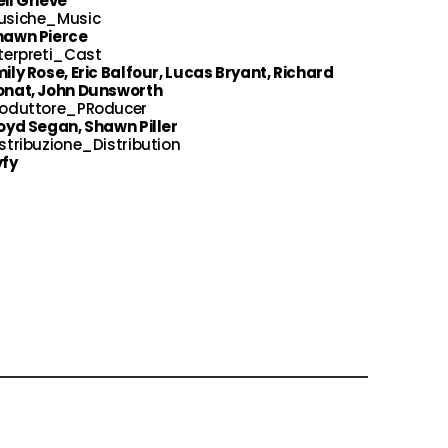
il Grieve
usiche_Music
hawn Pierce
terpreti_Cast
ily Rose, Eric Balfour, Lucas Bryant, Richard
onat, John Dunsworth
roduttore_PRoducer
oyd Segan, Shawn Piller
stribuzione_Distribution
yfy