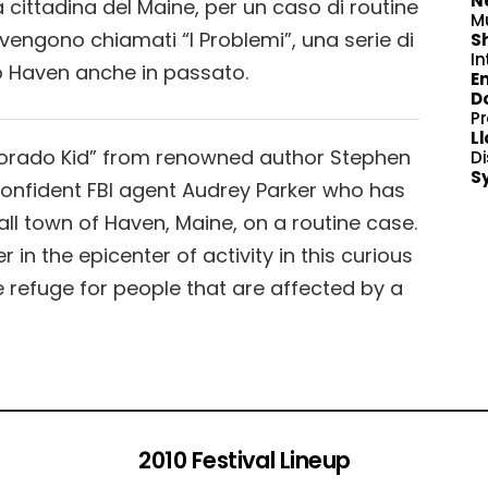
Ne
 cittadina del Maine, per un caso di routine
M
li vengono chiamati “I Problemi”, una serie di
S
In
 Haven anche in passato.
Em
D
P
Ll
olorado Kid” from renowned author Stephen
Di
S
confident FBI agent Audrey Parker who has
all town of Haven, Maine, on a routine case.
r in the epicenter of activity in this curious
e refuge for people that are affected by a
2010 Festival Lineup