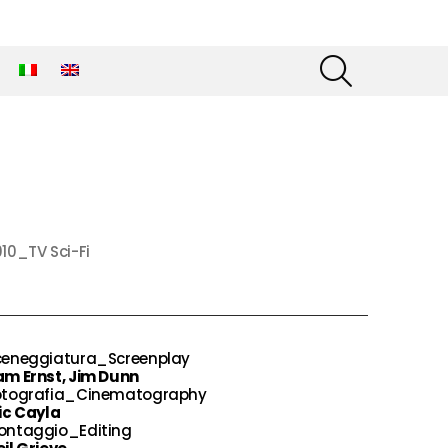
SEARCH
10_TV Sci-Fi
ceneggiatura_Screenplay
am Ernst, Jim Dunn
otografia_Cinematography
ic Cayla
ontaggio_Editing