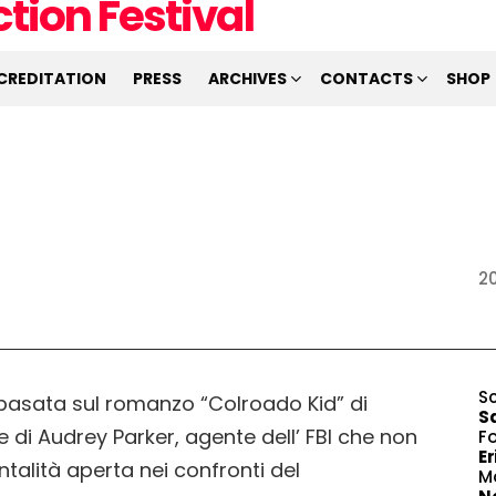
CREDITATION
PRESS
ARCHIVES
CONTACTS
SHOP
20
S
 basata sul romanzo “Colroado Kid” di
S
e di Audrey Parker, agente dell’ FBI che non
F
Er
alità aperta nei confronti del
M