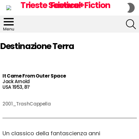
S
S
S
Menu
Destinazione Terra
It Came From Outer Space
Jack Arnold
USA 1953, 81′
2001_TrashCappella
Un classico della fantascienza anni