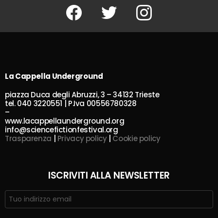
Facebook
Twitter
Instagram
La Cappella Underground
piazza Duca degli Abruzzi, 3 – 34132 Trieste
tel. 040 3220551 | P.Iva 00556780328
–
www.lacappellaunderground.org
info@sciencefictionfestival.org
Trasparenza
|
Privacy policy
|
Cookie policy
ISCRIVITI ALLA NEWSLETTER