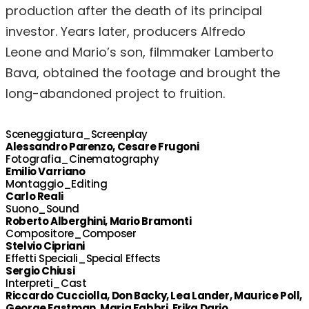
production after the death of its principal
investor. Years later, producers Alfredo
Leone and Mario’s son, filmmaker Lamberto
Bava, obtained the footage and brought the
long-abandoned project to fruition.
Sceneggiatura_Screenplay
Alessandro Parenzo, Cesare Frugoni
Fotografia_Cinematography
Emilio Varriano
Montaggio_Editing
Carlo Reali
Suono_Sound
Roberto Alberghini, Mario Bramonti
Compositore_Composer
Stelvio Cipriani
Effetti Speciali_Special Effects
Sergio Chiusi
Interpreti_Cast
Riccardo Cucciolla, Don Backy, Lea Lander, Maurice Poll,
George Eastman, Maria Fabbri, Erika Dario