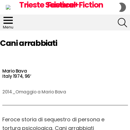
S
S
S
Menu
Cani arrabbiati
Mario Bava
Italy 1974, 96’
2014_Omaggio a Mario Bava
Feroce storia di sequestro di persona e
tortura psicologica, Cani arrabbiati