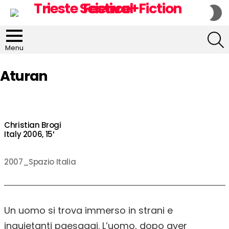
S
S
S
Menu
Aturan
Christian Brogi
Italy 2006, 15′
2007_Spazio Italia
Un uomo si trova immerso in strani e
inquietanti paesaggi. L’uomo, dopo aver