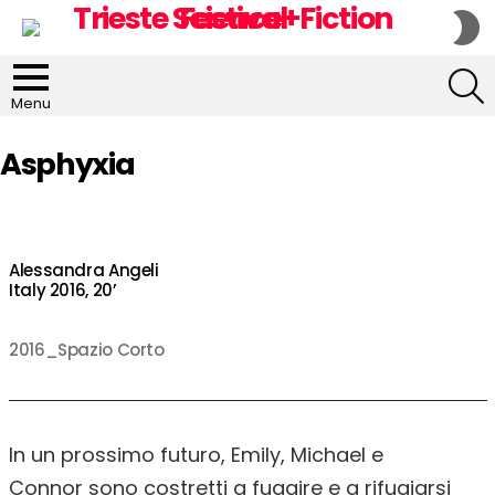
S
S
S
Menu
Asphyxia
Alessandra Angeli
Italy 2016, 20’
2016_Spazio Corto
In un prossimo futuro, Emily, Michael e
Connor sono costretti a fuggire e a rifugiarsi