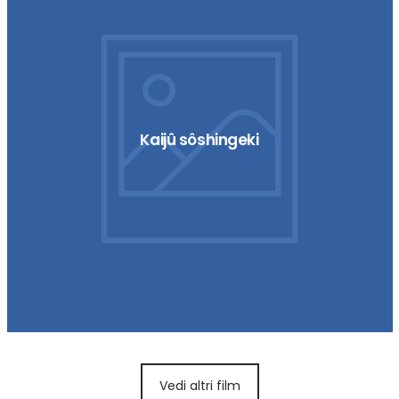
Kaijû sôshingeki
Vedi altri film