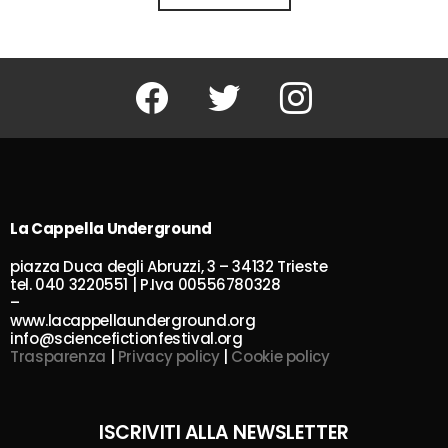
Facebook
Twitter
Instagram
La Cappella Underground
piazza Duca degli Abruzzi, 3 – 34132 Trieste
tel. 040 3220551 | P.Iva 00556780328
–
www.lacappellaunderground.org
info@sciencefictionfestival.org
Trasparenza
|
Privacy policy
|
Cookie policy
ISCRIVITI ALLA NEWSLETTER