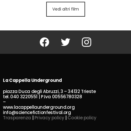
Vedi altri film
Facebook
Twitter
Instagram
La Cappella Underground
piazza Duca degli Abruzzi, 3 – 34132 Trieste
tel. 040 3220551 | P.Iva 00556780328
–
www.lacappellaunderground.org
info@sciencefictionfestival.org
Trasparenza
|
Privacy policy
|
Cookie policy