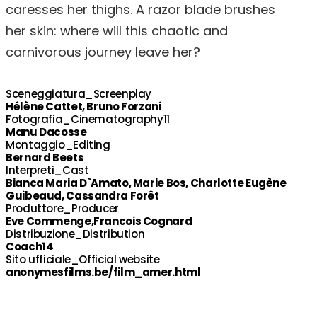
caresses her thighs. A razor blade brushes
her skin: where will this chaotic and
carnivorous journey leave her?
Sceneggiatura_Screenplay
Hélène Cattet, Bruno Forzani
Fotografia_Cinematography11
Manu Dacosse
Montaggio_Editing
Bernard Beets
Interpreti_Cast
Bianca Maria D`Amato, Marie Bos, Charlotte Eugène
Guibeaud, Cassandra Forêt
Produttore_Producer
Eve Commenge,Francois Cognard
Distribuzione_Distribution
Coach14
Sito ufficiale_Official website
anonymesfilms.be/film_amer.html