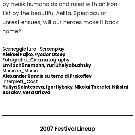
by meek humanoids and ruled with an iron
fist by the beautiful Aelita. Spectacular
unrest ensues; will our heroes make it back
home?
Sceneggiatura_Screenplay
Aleksei Fajko, Fyodor Otsep
Fotografia_Cinematography
Emil Schünemann, Yuri Zhelyabuzhsky
Musiche_Music
Alexander Rannie su tema di Prokofiev
Interpreti_Cast
Yuliya Solnteseva, Igor Ilybsky, Nikolai Tseretei, Nikolai
Batalov, Vera Orlova
2007 Festival Lineup