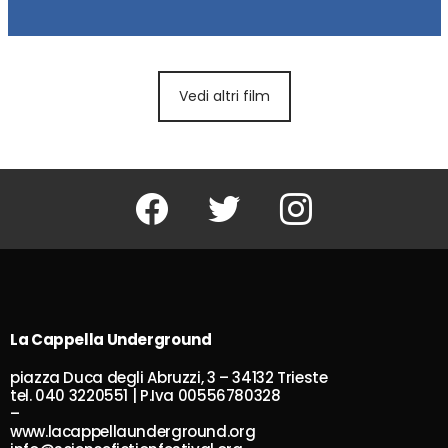
Vedi altri film
Facebook
Twitter
Instagram
La Cappella Underground
piazza Duca degli Abruzzi, 3 – 34132 Trieste
tel. 040 3220551 | P.Iva 00556780328
–
www.lacappellaunderground.org