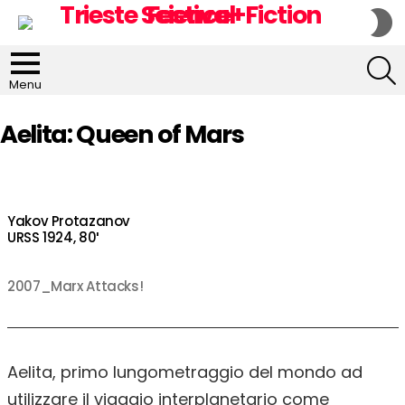
S
S
S
Menu
Aelita: Queen of Mars
Yakov Protazanov
URSS 1924, 80′
2007_Marx Attacks!
Aelita, primo lungometraggio del mondo ad
utilizzare il viaggio interplanetario come