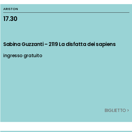
ARISTON
ARISTON
17.30
17.30
Sabina Guzzanti – 2119 La disfatta dei sapiens
Sabina Guzzanti – 2119 La disfatta dei sapiens
ingresso gratuito
ingresso gratuito
BIGLIETTO >
BIGLIETTO >