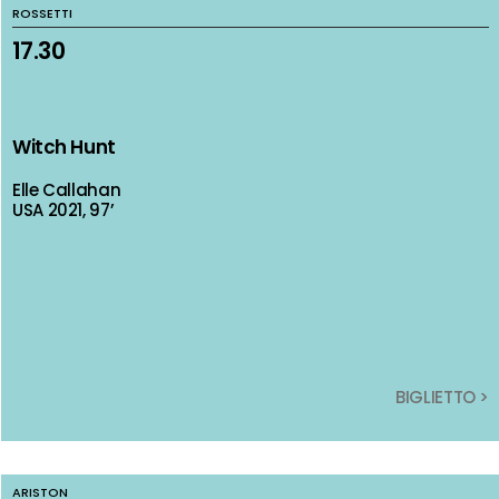
ROSSETTI
ROSSETTI
17.30
17.30
Witch Hunt
Witch Hunt
Elle Callahan
Elle Callahan
USA 2021, 97’
USA 2021, 97’
BIGLIETTO >
BIGLIETTO >
ARISTON
ARISTON