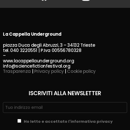
La Cappella Underground
piazza Duca degli Abruzzi, 3 – 34132 Trieste
tel. 040 3220551 | P.Iva 00556780328
–
www.lacappellaunderground.org
info@sciencefictionfestival.org
Trasparenza
|
Privacy policy
|
Cookie policy
ISCRIVITI ALLA NEWSLETTER
Ho letto e accettato l'informativa privacy