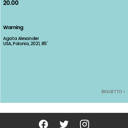
20.00
20.00
Warning
Warning
Agata Alexander
Agata Alexander
USA, Polonia, 2021, 85'
USA, Polonia, 2021, 85'
BIGLIETTO >
BIGLIETTO >
Facebook
Twitter
Instagram