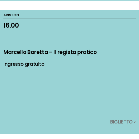
ARISTON
ARISTON
16.00
16.00
Marcello Baretta – Il regista pratico
Marcello Baretta – Il regista pratico
ingresso gratuito
ingresso gratuito
BIGLIETTO >
BIGLIETTO >