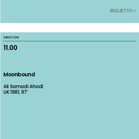
BIGLIETTO >
BIGLIETTO >
ARISTON
ARISTON
11.00
11.00
Moonbound
Moonbound
Ali Samadi Ahadi
Ali Samadi Ahadi
UK 1981, 97’
UK 1981, 97’