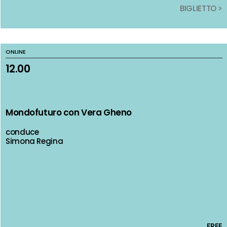
BIGLIETTO >
BIGLIETTO >
ONLINE
ONLINE
12.00
12.00
Mondofuturo con Vera Gheno
Mondofuturo con Vera Gheno
conduce
conduce
Simona Regina
Simona Regina
FREE
FREE