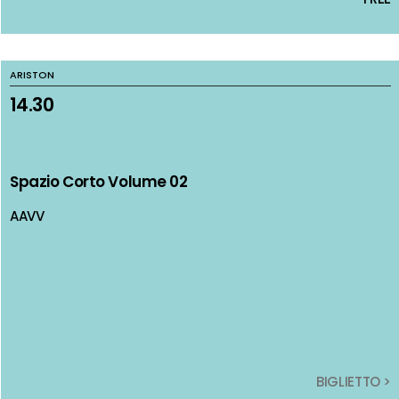
ARISTON
ARISTON
14.30
14.30
Spazio Corto Volume 02
Spazio Corto Volume 02
AAVV
AAVV
BIGLIETTO >
BIGLIETTO >