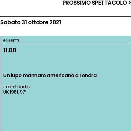
PROSSIMO SPETTACOLO 
Sabato 31 ottobre 2021
ROSSETTI
ROSSETTI
11.00
11.00
Un lupo mannaro americano a Londra
Un lupo mannaro americano a Londra
John Landis
John Landis
UK 1981, 97’
UK 1981, 97’