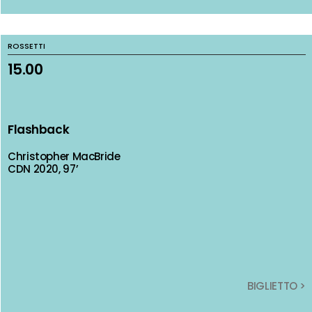
ROSSETTI
ROSSETTI
15.00
15.00
Flashback
Flashback
Christopher MacBride
Christopher MacBride
CDN 2020, 97’
CDN 2020, 97’
BIGLIETTO >
BIGLIETTO >