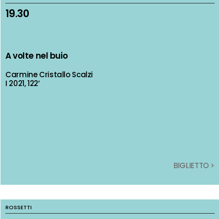
19.30
19.30
A volte nel buio
A volte nel buio
Carmine Cristallo Scalzi
Carmine Cristallo Scalzi
I 2021, 122’
I 2021, 122’
BIGLIETTO >
BIGLIETTO >
ROSSETTI
ROSSETTI