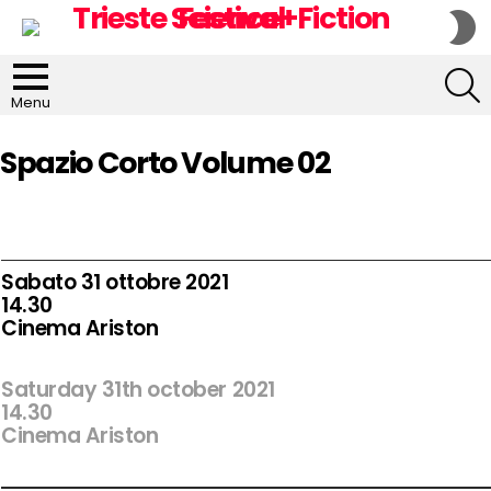
S
S
S
Menu
Spazio Corto Volume 02
Sabato 31 ottobre 2021
14.30
Cinema Ariston
Saturday 31th october 2021
14.30
Cinema Ariston