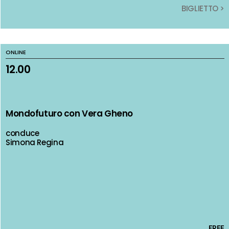
BIGLIETTO >
BIGLIETTO >
ONLINE
ONLINE
12.00
12.00
Mondofuturo con Vera Gheno
Mondofuturo con Vera Gheno
conduce
conduce
Simona Regina
Simona Regina
FREE
FREE