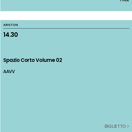
ARISTON
ARISTON
14.30
14.30
Spazio Corto Volume 02
Spazio Corto Volume 02
AAVV
AAVV
BIGLIETTO >
BIGLIETTO >