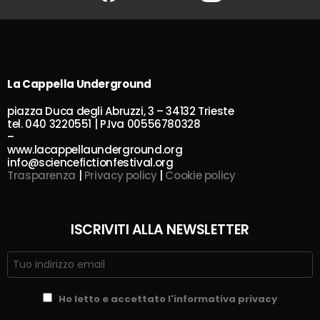
La Cappella Underground
piazza Duca degli Abruzzi, 3 – 34132 Trieste
tel. 040 3220551 | P.Iva 00556780328
–
www.lacappellaunderground.org
info@sciencefictionfestival.org
Trasparenza
|
Privacy policy
|
Cookie policy
ISCRIVITI ALLA NEWSLETTER
Ho letto e accettato l'informativa privacy