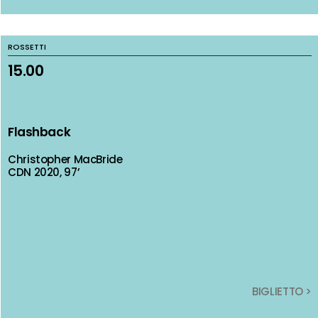
ROSSETTI
ROSSETTI
15.00
15.00
Flashback
Flashback
Christopher MacBride
Christopher MacBride
CDN 2020, 97’
CDN 2020, 97’
BIGLIETTO >
BIGLIETTO >