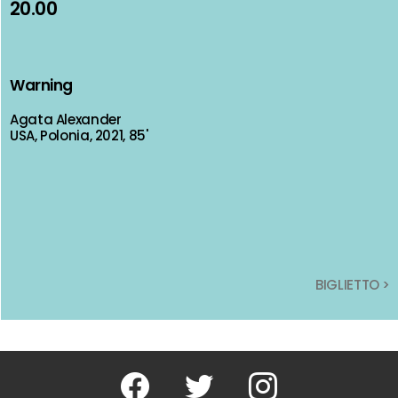
20.00
20.00
Warning
Warning
Agata Alexander
Agata Alexander
USA, Polonia, 2021, 85'
USA, Polonia, 2021, 85'
BIGLIETTO >
BIGLIETTO >
Facebook
Twitter
Instagram