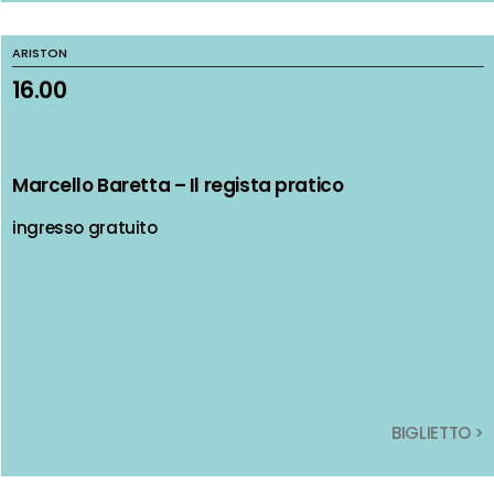
ARISTON
ARISTON
16.00
16.00
Marcello Baretta – Il regista pratico
Marcello Baretta – Il regista pratico
ingresso gratuito
ingresso gratuito
BIGLIETTO >
BIGLIETTO >