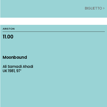
BIGLIETTO >
BIGLIETTO >
ARISTON
ARISTON
11.00
11.00
Moonbound
Moonbound
Ali Samadi Ahadi
Ali Samadi Ahadi
UK 1981, 97’
UK 1981, 97’