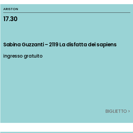
ARISTON
ARISTON
17.30
17.30
Sabina Guzzanti – 2119 La disfatta dei sapiens
Sabina Guzzanti – 2119 La disfatta dei sapiens
ingresso gratuito
ingresso gratuito
BIGLIETTO >
BIGLIETTO >