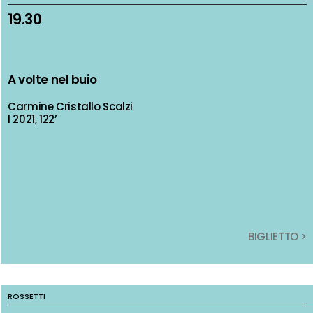
19.30
19.30
A volte nel buio
A volte nel buio
Carmine Cristallo Scalzi
Carmine Cristallo Scalzi
I 2021, 122’
I 2021, 122’
BIGLIETTO >
BIGLIETTO >
ROSSETTI
ROSSETTI