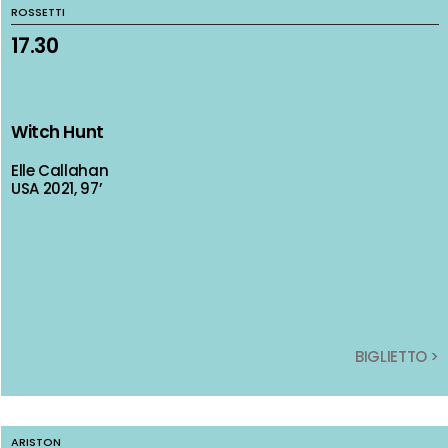
ROSSETTI
ROSSETTI
17.30
17.30
Witch Hunt
Witch Hunt
Elle Callahan
Elle Callahan
USA 2021, 97’
USA 2021, 97’
BIGLIETTO >
BIGLIETTO >
ARISTON
ARISTON