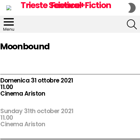
S
S
S
Menu
Moonbound
Domenica 31 ottobre 2021
11.00
Cinema Ariston
Sunday 31th october 2021
11.00
Cinema Ariston