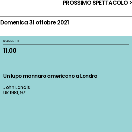
PROSSIMO SPETTACOLO 
Domenica 31 ottobre 2021
ROSSETTI
ROSSETTI
11.00
11.00
Un lupo mannaro americano a Londra
Un lupo mannaro americano a Londra
John Landis
John Landis
UK 1981, 97’
UK 1981, 97’